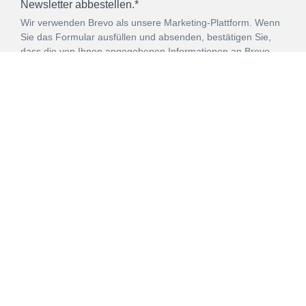
Newsletter abbestellen.*
Wir verwenden Brevo als unsere Marketing-Plattform. Wenn
Sie das Formular ausfüllen und absenden, bestätigen Sie,
dass die von Ihnen angegebenen Informationen an Brevo
zur Bearbeitung gemäß den
Nutzungsbedingungen
übertragen werden.
ANMELDEN
Vertrag
Impressum
Datenschutz
widerrufen
AGB
Mehr über unsere Kooperationen