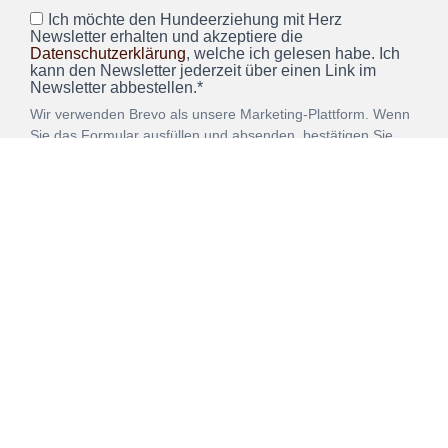
Ich möchte den Hundeerziehung mit Herz
Newsletter erhalten und akzeptiere die
Datenschutzerklärung
, welche ich gelesen habe. Ich
kann den Newsletter jederzeit über einen Link im
Newsletter abbestellen.*
Wir verwenden Brevo als unsere Marketing-Plattform. Wenn
Sie das Formular ausfüllen und absenden, bestätigen Sie,
dass die von Ihnen angegebenen Informationen an Brevo
zur Bearbeitung gemäß den
Nutzungsbedingungen
übertragen werden.
ANMELDEN
Vertrag
Impressum
Datenschutz
widerrufen