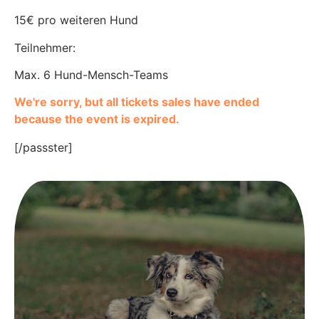
15€ pro weiteren Hund
Teilnehmer:
Max. 6 Hund-Mensch-Teams
We're sorry, but all tickets sales have ended
because the event is expired.
[/passster]