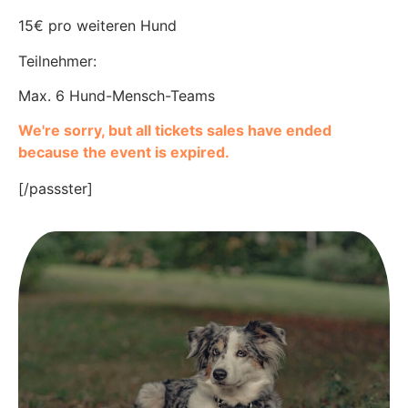
15€ pro weiteren Hund
Teilnehmer:
Max. 6 Hund-Mensch-Teams
We're sorry, but all tickets sales have ended
because the event is expired.
[/passster]