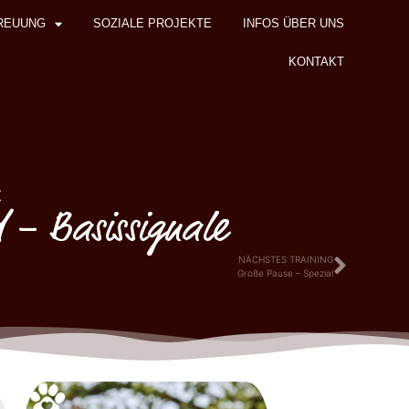
REUUNG
SOZIALE PROJEKTE
INFOS ÜBER UNS
KONTAKT
z
 – Basissignale
NÄCHSTES TRAINING
Große Pause – Spezial