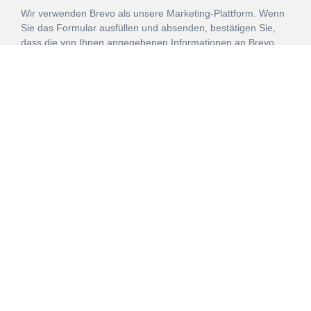
Wir verwenden Brevo als unsere Marketing-Plattform. Wenn
Sie das Formular ausfüllen und absenden, bestätigen Sie,
dass die von Ihnen angegebenen Informationen an Brevo
zur Bearbeitung gemäß den
Nutzungsbedingungen
übertragen werden.
ANMELDEN
Vertrag
Impressum
Datenschutz
widerrufen
AGB
Mehr über unsere Kooperationen