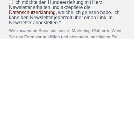
Ich möchte den Hundeerziehung mit Herz
Newsletter erhalten und akzeptiere die
Datenschutzerklärung
, welche ich gelesen habe. Ich
kann den Newsletter jederzeit über einen Link im
Newsletter abbestellen.*
Wir verwenden Brevo als unsere Marketing-Plattform. Wenn
Sie das Formular ausfüllen und absenden, bestätigen Sie,
dass die von Ihnen angegebenen Informationen an Brevo
zur Bearbeitung gemäß den
Nutzungsbedingungen
übertragen werden.
ANMELDEN
Vertrag
Impressum
Datenschutz
widerrufen
AGB