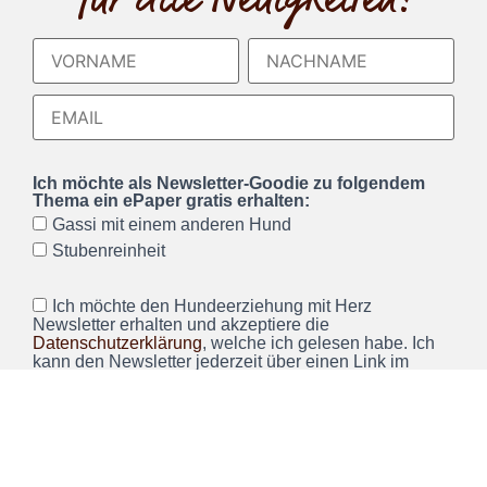
Ich möchte als Newsletter-Goodie zu folgendem
Thema ein ePaper gratis erhalten:
Gassi mit einem anderen Hund
Stubenreinheit
Ich möchte den Hundeerziehung mit Herz
Newsletter erhalten und akzeptiere die
Datenschutzerklärung
, welche ich gelesen habe. Ich
kann den Newsletter jederzeit über einen Link im
Newsletter abbestellen.*
Wir verwenden Brevo als unsere Marketing-Plattform. Wenn
Sie das Formular ausfüllen und absenden, bestätigen Sie,
dass die von Ihnen angegebenen Informationen an Brevo
zur Bearbeitung gemäß den
Nutzungsbedingungen