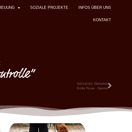
REUUNG
SOZIALE PROJEKTE
INFOS ÜBER UNS
KONTAKT
z
trolle“
NÄCHSTES TRAINING
Große Pause – Spezial