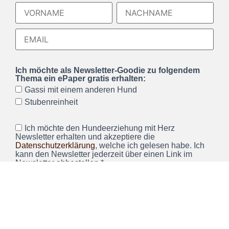
Ich möchte als Newsletter-Goodie zu folgendem
Thema ein ePaper gratis erhalten:
Gassi mit einem anderen Hund
Stubenreinheit
Ich möchte den Hundeerziehung mit Herz
Newsletter erhalten und akzeptiere die
Datenschutzerklärung
, welche ich gelesen habe. Ich
kann den Newsletter jederzeit über einen Link im
Newsletter abbestellen.*
Wir verwenden Brevo als unsere Marketing-Plattform. Wenn
Sie das Formular ausfüllen und absenden, bestätigen Sie,
dass die von Ihnen angegebenen Informationen an Brevo
zur Bearbeitung gemäß den
Nutzungsbedingungen
übertragen werden.