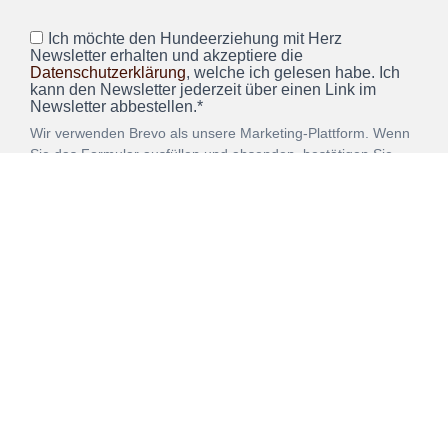
Ich möchte den Hundeerziehung mit Herz
Newsletter erhalten und akzeptiere die
Datenschutzerklärung
, welche ich gelesen habe. Ich
kann den Newsletter jederzeit über einen Link im
Newsletter abbestellen.*
Wir verwenden Brevo als unsere Marketing-Plattform. Wenn
Sie das Formular ausfüllen und absenden, bestätigen Sie,
dass die von Ihnen angegebenen Informationen an Brevo
zur Bearbeitung gemäß den
Nutzungsbedingungen
übertragen werden.
ANMELDEN
Vertrag
Impressum
Datenschutz
widerrufen