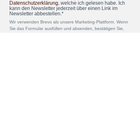
Datenschutzerklärung
, welche ich gelesen habe. Ich
kann den Newsletter jederzeit über einen Link im
Newsletter abbestellen.*
Wir verwenden Brevo als unsere Marketing-Plattform. Wenn
Sie das Formular ausfüllen und absenden, bestätigen Sie,
dass die von Ihnen angegebenen Informationen an Brevo
zur Bearbeitung gemäß den
Nutzungsbedingungen
übertragen werden.
ANMELDEN
Vertrag
Impressum
Datenschutz
widerrufen
AGB