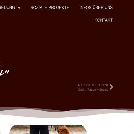
REUUNG
SOZIALE PROJEKTE
INFOS ÜBER UNS
KONTAKT
z
t“
NÄCHSTES TRAINING
Große Pause – Spezial