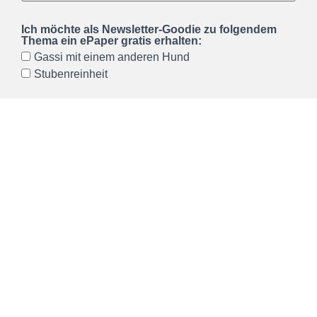
Ich möchte als Newsletter-Goodie zu folgendem
Thema ein ePaper gratis erhalten:
Gassi mit einem anderen Hund
Stubenreinheit
Ich möchte den Hundeerziehung mit Herz
Newsletter erhalten und akzeptiere die
Datenschutzerklärung
, welche ich gelesen habe. Ich
kann den Newsletter jederzeit über einen Link im
Newsletter abbestellen.*
Wir verwenden Brevo als unsere Marketing-Plattform. Wenn
Sie das Formular ausfüllen und absenden, bestätigen Sie,
dass die von Ihnen angegebenen Informationen an Brevo
zur Bearbeitung gemäß den
Nutzungsbedingungen
übertragen werden.
ANMELDEN