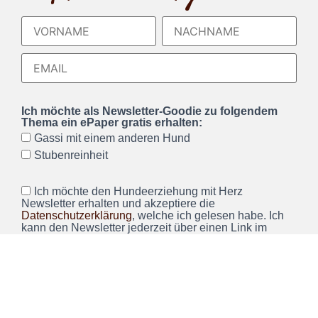
Ich möchte als Newsletter-Goodie zu folgendem
Thema ein ePaper gratis erhalten:
Gassi mit einem anderen Hund
Stubenreinheit
Ich möchte den Hundeerziehung mit Herz
Newsletter erhalten und akzeptiere die
Datenschutzerklärung
, welche ich gelesen habe. Ich
kann den Newsletter jederzeit über einen Link im
Newsletter abbestellen.*
Wir verwenden Brevo als unsere Marketing-Plattform. Wenn
Sie das Formular ausfüllen und absenden, bestätigen Sie,
dass die von Ihnen angegebenen Informationen an Brevo
zur Bearbeitung gemäß den
Nutzungsbedingungen
übertragen werden.