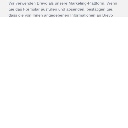
Wir verwenden Brevo als unsere Marketing-Plattform. Wenn
Sie das Formular ausfüllen und absenden, bestätigen Sie,
dass die von Ihnen angegebenen Informationen an Brevo
zur Bearbeitung gemäß den
Nutzungsbedingungen
übertragen werden.
ANMELDEN
Vertrag
Impressum
Datenschutz
widerrufen
AGB
Mehr über unsere Kooperationen