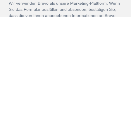
Wir verwenden Brevo als unsere Marketing-Plattform. Wenn
Sie das Formular ausfüllen und absenden, bestätigen Sie,
dass die von Ihnen angegebenen Informationen an Brevo
zur Bearbeitung gemäß den
Nutzungsbedingungen
übertragen werden.
ANMELDEN
Vertrag
Impressum
Datenschutz
widerrufen
AGB
Mehr über unsere Kooperationen