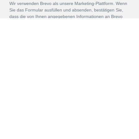
Wir verwenden Brevo als unsere Marketing-Plattform. Wenn
Sie das Formular ausfüllen und absenden, bestätigen Sie,
dass die von Ihnen angegebenen Informationen an Brevo
zur Bearbeitung gemäß den
Nutzungsbedingungen
übertragen werden.
ANMELDEN
Vertrag
Impressum
Datenschutz
widerrufen
AGB
Mehr über unsere Kooperationen