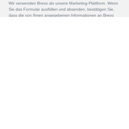
Wir verwenden Brevo als unsere Marketing-Plattform. Wenn
Sie das Formular ausfüllen und absenden, bestätigen Sie,
dass die von Ihnen angegebenen Informationen an Brevo
zur Bearbeitung gemäß den
Nutzungsbedingungen
übertragen werden.
ANMELDEN
Vertrag
Impressum
Datenschutz
widerrufen
AGB
Mehr über unsere Kooperationen