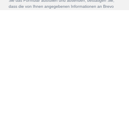
Sie das Formular ausfüllen und absenden, bestätigen Sie,
dass die von Ihnen angegebenen Informationen an Brevo
zur Bearbeitung gemäß den
Nutzungsbedingungen
übertragen werden.
ANMELDEN
Vertrag
Impressum
Datenschutz
widerrufen
AGB
Mehr über unsere Kooperationen