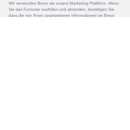
Wir verwenden Brevo als unsere Marketing-Plattform. Wenn
Sie das Formular ausfüllen und absenden, bestätigen Sie,
dass die von Ihnen angegebenen Informationen an Brevo
zur Bearbeitung gemäß den
Nutzungsbedingungen
übertragen werden.
ANMELDEN
Vertrag
Impressum
Datenschutz
widerrufen
AGB
Mehr über unsere Kooperationen