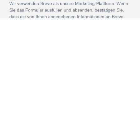
Wir verwenden Brevo als unsere Marketing-Plattform. Wenn
Sie das Formular ausfüllen und absenden, bestätigen Sie,
dass die von Ihnen angegebenen Informationen an Brevo
zur Bearbeitung gemäß den
Nutzungsbedingungen
übertragen werden.
ANMELDEN
Vertrag
Impressum
Datenschutz
widerrufen
AGB
Mehr über unsere Kooperationen