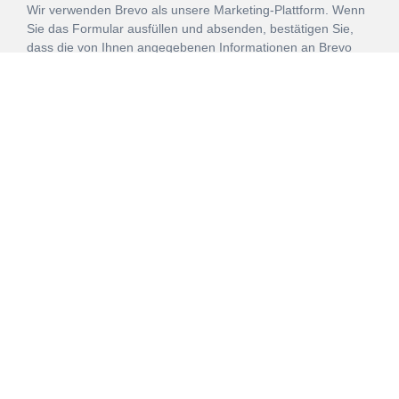
Wir verwenden Brevo als unsere Marketing-Plattform. Wenn
Sie das Formular ausfüllen und absenden, bestätigen Sie,
dass die von Ihnen angegebenen Informationen an Brevo
zur Bearbeitung gemäß den
Nutzungsbedingungen
übertragen werden.
ANMELDEN
Vertrag
Impressum
Datenschutz
widerrufen
AGB
Mehr über unsere Kooperationen