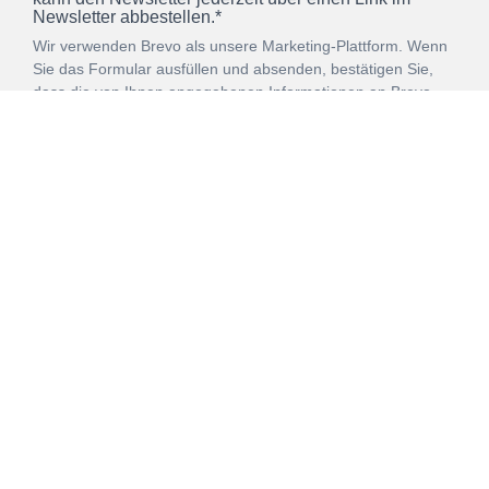
Newsletter abbestellen.*
Wir verwenden Brevo als unsere Marketing-Plattform. Wenn
Sie das Formular ausfüllen und absenden, bestätigen Sie,
dass die von Ihnen angegebenen Informationen an Brevo
zur Bearbeitung gemäß den
Nutzungsbedingungen
übertragen werden.
ANMELDEN
Vertrag
Impressum
Datenschutz
widerrufen
AGB
Mehr über unsere Kooperationen