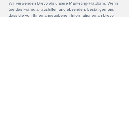
Wir verwenden Brevo als unsere Marketing-Plattform. Wenn
Sie das Formular ausfüllen und absenden, bestätigen Sie,
dass die von Ihnen angegebenen Informationen an Brevo
zur Bearbeitung gemäß den
Nutzungsbedingungen
übertragen werden.
ANMELDEN
Vertrag
Impressum
Datenschutz
widerrufen
AGB
Mehr über unsere Kooperationen