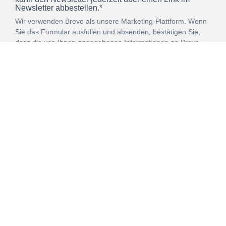
Newsletter abbestellen.*
Wir verwenden Brevo als unsere Marketing-Plattform. Wenn
Sie das Formular ausfüllen und absenden, bestätigen Sie,
dass die von Ihnen angegebenen Informationen an Brevo
zur Bearbeitung gemäß den
Nutzungsbedingungen
übertragen werden.
ANMELDEN
Vertrag
Impressum
Datenschutz
widerrufen
AGB
Mehr über unsere Kooperationen