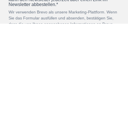
Newsletter abbestellen.*
Wir verwenden Brevo als unsere Marketing-Plattform. Wenn
Sie das Formular ausfüllen und absenden, bestätigen Sie,
dass die von Ihnen angegebenen Informationen an Brevo
zur Bearbeitung gemäß den
Nutzungsbedingungen
übertragen werden.
ANMELDEN
Vertrag
Impressum
Datenschutz
widerrufen
AGB
Mehr über unsere Kooperationen