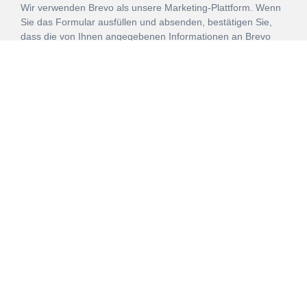
Wir verwenden Brevo als unsere Marketing-Plattform. Wenn
Sie das Formular ausfüllen und absenden, bestätigen Sie,
dass die von Ihnen angegebenen Informationen an Brevo
zur Bearbeitung gemäß den
Nutzungsbedingungen
übertragen werden.
ANMELDEN
Vertrag
Impressum
Datenschutz
widerrufen
AGB
Mehr über unsere Kooperationen