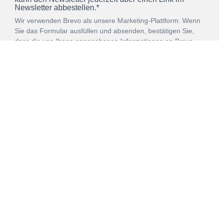
Newsletter abbestellen.*
Wir verwenden Brevo als unsere Marketing-Plattform. Wenn
Sie das Formular ausfüllen und absenden, bestätigen Sie,
dass die von Ihnen angegebenen Informationen an Brevo
zur Bearbeitung gemäß den
Nutzungsbedingungen
übertragen werden.
ANMELDEN
Vertrag
Impressum
Datenschutz
widerrufen
AGB
Mehr über unsere Kooperationen