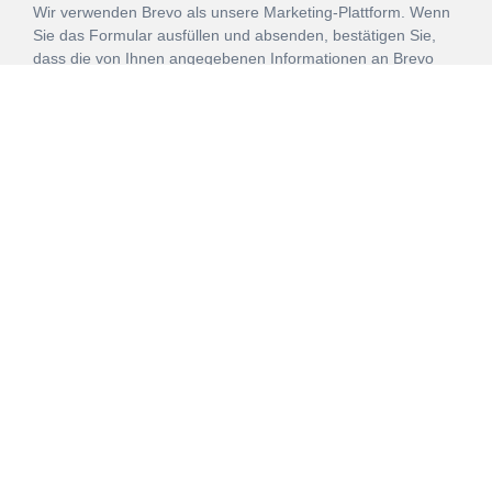
Wir verwenden Brevo als unsere Marketing-Plattform. Wenn
Sie das Formular ausfüllen und absenden, bestätigen Sie,
dass die von Ihnen angegebenen Informationen an Brevo
zur Bearbeitung gemäß den
Nutzungsbedingungen
übertragen werden.
ANMELDEN
Vertrag
Impressum
Datenschutz
widerrufen
AGB
Mehr über unsere Kooperationen