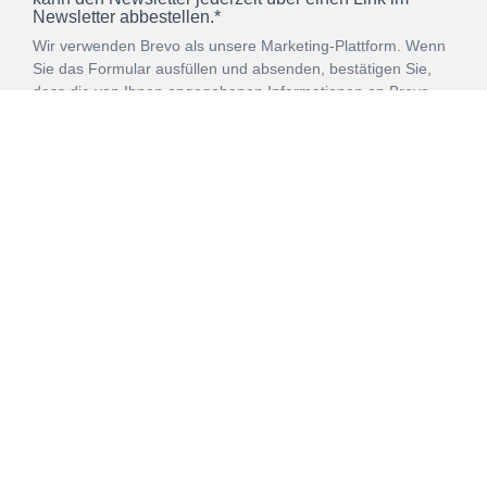
Newsletter abbestellen.*
Wir verwenden Brevo als unsere Marketing-Plattform. Wenn
Sie das Formular ausfüllen und absenden, bestätigen Sie,
dass die von Ihnen angegebenen Informationen an Brevo
zur Bearbeitung gemäß den
Nutzungsbedingungen
übertragen werden.
ANMELDEN
Vertrag
Impressum
Datenschutz
widerrufen
AGB
Mehr über unsere Kooperationen