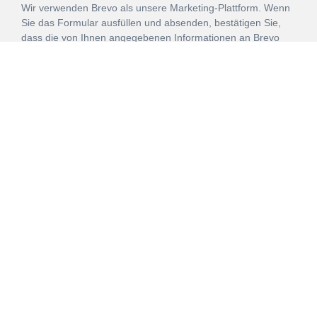
Wir verwenden Brevo als unsere Marketing-Plattform. Wenn
Sie das Formular ausfüllen und absenden, bestätigen Sie,
dass die von Ihnen angegebenen Informationen an Brevo
zur Bearbeitung gemäß den
Nutzungsbedingungen
übertragen werden.
ANMELDEN
Vertrag
Impressum
Datenschutz
widerrufen
AGB
Mehr über unsere Kooperationen