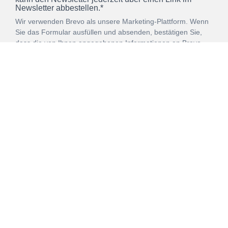
Newsletter abbestellen.*
Wir verwenden Brevo als unsere Marketing-Plattform. Wenn
Sie das Formular ausfüllen und absenden, bestätigen Sie,
dass die von Ihnen angegebenen Informationen an Brevo
zur Bearbeitung gemäß den
Nutzungsbedingungen
übertragen werden.
ANMELDEN
Vertrag
Impressum
Datenschutz
widerrufen
AGB
Mehr über unsere Kooperationen