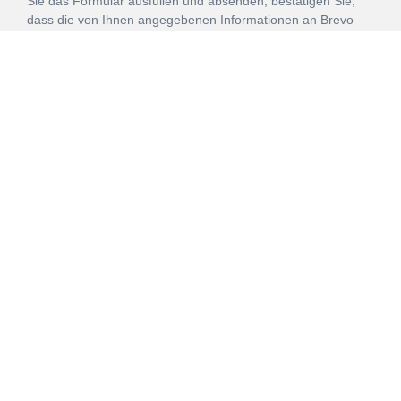
Sie das Formular ausfüllen und absenden, bestätigen Sie,
dass die von Ihnen angegebenen Informationen an Brevo
zur Bearbeitung gemäß den
Nutzungsbedingungen
übertragen werden.
ANMELDEN
Vertrag
Impressum
Datenschutz
widerrufen
AGB
Mehr über unsere Kooperationen