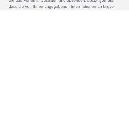
Sie das Formular ausfüllen und absenden, bestätigen Sie,
dass die von Ihnen angegebenen Informationen an Brevo
zur Bearbeitung gemäß den
Nutzungsbedingungen
übertragen werden.
ANMELDEN
Vertrag
Impressum
Datenschutz
widerrufen
AGB
Mehr über unsere Kooperationen