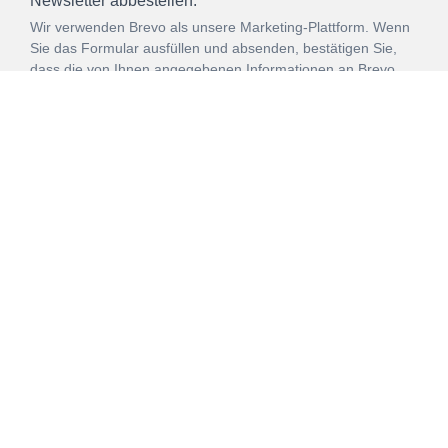
Newsletter abbestellen.*
Wir verwenden Brevo als unsere Marketing-Plattform. Wenn
Sie das Formular ausfüllen und absenden, bestätigen Sie,
dass die von Ihnen angegebenen Informationen an Brevo
zur Bearbeitung gemäß den
Nutzungsbedingungen
übertragen werden.
ANMELDEN
Vertrag
Impressum
Datenschutz
widerrufen
AGB
Mehr über unsere Kooperationen