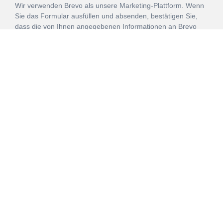
Wir verwenden Brevo als unsere Marketing-Plattform. Wenn
Sie das Formular ausfüllen und absenden, bestätigen Sie,
dass die von Ihnen angegebenen Informationen an Brevo
zur Bearbeitung gemäß den
Nutzungsbedingungen
übertragen werden.
ANMELDEN
Vertrag
Impressum
Datenschutz
widerrufen
AGB
Mehr über unsere Kooperationen