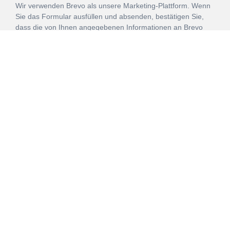
Wir verwenden Brevo als unsere Marketing-Plattform. Wenn
Sie das Formular ausfüllen und absenden, bestätigen Sie,
dass die von Ihnen angegebenen Informationen an Brevo
zur Bearbeitung gemäß den
Nutzungsbedingungen
übertragen werden.
ANMELDEN
Vertrag
Impressum
Datenschutz
widerrufen
AGB
Mehr über unsere Kooperationen