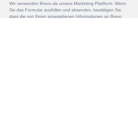
Wir verwenden Brevo als unsere Marketing-Plattform. Wenn
Sie das Formular ausfüllen und absenden, bestätigen Sie,
dass die von Ihnen angegebenen Informationen an Brevo
zur Bearbeitung gemäß den
Nutzungsbedingungen
übertragen werden.
ANMELDEN
Vertrag
Impressum
Datenschutz
widerrufen
AGB
Mehr über unsere Kooperationen