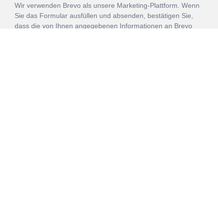
Wir verwenden Brevo als unsere Marketing-Plattform. Wenn
Sie das Formular ausfüllen und absenden, bestätigen Sie,
dass die von Ihnen angegebenen Informationen an Brevo
zur Bearbeitung gemäß den
Nutzungsbedingungen
übertragen werden.
ANMELDEN
Vertrag
Impressum
Datenschutz
widerrufen
AGB
Mehr über unsere Kooperationen