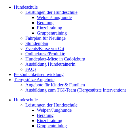
Zum
Hundeschule
Inhalt
Leistungen der Hundeschule
springen
Welpen/Junghunde
Beratung
Einzeltraining
Gruppentraining
Fahrplan für Neulinge
Stundenplan
Events/Kurse vor Ort
Onlinekurse/Produkte
Hundeplatz-Miete in Cadolzburg
Ausbildung HundetrainerIn
FAQs
Persönlichkeitsentwicklung
Tiergestütze Angebote
Angebote für Kinder & Familien
Ausbildung zum TGI-Team (Tiergestützte Intervention)
Hundeschule
Leistungen der Hundeschule
Welpen/Junghunde
Beratung
Einzeltraining
Gruppentraining