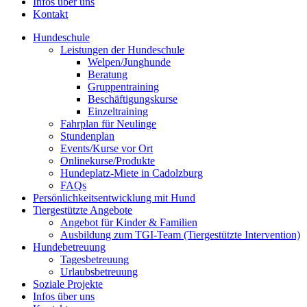
Infos über uns
Kontakt
Hundeschule
Leistungen der Hundeschule
Welpen/Junghunde
Beratung
Gruppentraining
Beschäftigungskurse
Einzeltraining
Fahrplan für Neulinge
Stundenplan
Events/Kurse vor Ort
Onlinekurse/Produkte
Hundeplatz-Miete in Cadolzburg
FAQs
Persönlichkeitsentwicklung mit Hund
Tiergestützte Angebote
Angebot für Kinder & Familien
Ausbildung zum TGI-Team (Tiergestützte Intervention)
Hundebetreuung
Tagesbetreuung
Urlaubsbetreuung
Soziale Projekte
Infos über uns