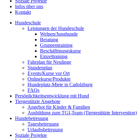
Soziale Projekte
Infos über uns
Kontakt
Hundeschule
Leistungen der Hundeschule
Welpen/Junghunde
Beratung
Gruppentraining
Beschäftigungskurse
Einzeltraining
Fahrplan für Neulinge
Stundenplan
Events/Kurse vor Ort
Onlinekurse/Produkte
Hundeplatz-Miete in Cadolzburg
FAQs
Persönlichkeitsentwicklung mit Hund
Tiergestützte Angebote
Angebot für Kinder & Familien
Ausbildung zum TGI-Team (Tiergestützte Intervention)
Hundebetreuung
Tagesbetreuung
Urlaubsbetreuung
Soziale Projekte