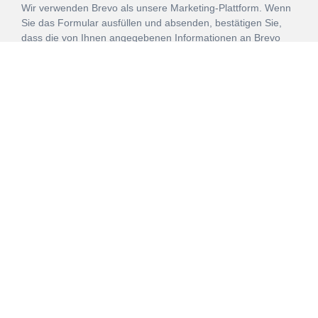
Wir verwenden Brevo als unsere Marketing-Plattform. Wenn
Sie das Formular ausfüllen und absenden, bestätigen Sie,
dass die von Ihnen angegebenen Informationen an Brevo
zur Bearbeitung gemäß den
Nutzungsbedingungen
übertragen werden.
ANMELDEN
Vertrag
Impressum
Datenschutz
widerrufen
AGB
Mehr über unsere Kooperationen