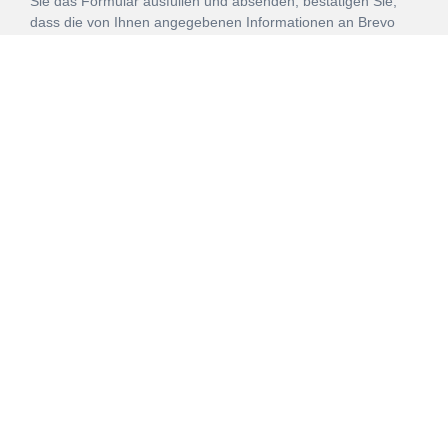
Sie das Formular ausfüllen und absenden, bestätigen Sie,
dass die von Ihnen angegebenen Informationen an Brevo
zur Bearbeitung gemäß den
Nutzungsbedingungen
übertragen werden.
ANMELDEN
Vertrag
Impressum
Datenschutz
widerrufen
AGB
Mehr über unsere Kooperationen