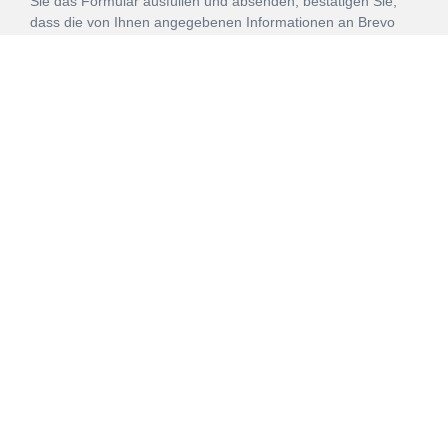
Sie das Formular ausfüllen und absenden, bestätigen Sie,
dass die von Ihnen angegebenen Informationen an Brevo
zur Bearbeitung gemäß den
Nutzungsbedingungen
übertragen werden.
ANMELDEN
Vertrag
Impressum
Datenschutz
widerrufen
AGB
Mehr über unsere Kooperationen