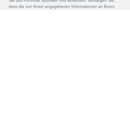
Sie das Formular ausfüllen und absenden, bestätigen Sie,
dass die von Ihnen angegebenen Informationen an Brevo
zur Bearbeitung gemäß den
Nutzungsbedingungen
übertragen werden.
ANMELDEN
Vertrag
Impressum
Datenschutz
widerrufen
AGB
Mehr über unsere Kooperationen