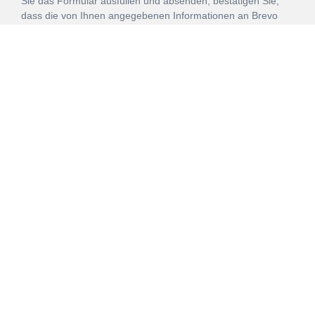
Sie das Formular ausfüllen und absenden, bestätigen Sie,
dass die von Ihnen angegebenen Informationen an Brevo
zur Bearbeitung gemäß den
Nutzungsbedingungen
übertragen werden.
ANMELDEN
Vertrag
Impressum
Datenschutz
widerrufen
AGB
Mehr über unsere Kooperationen