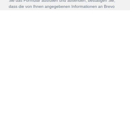
Sie das Formular ausfüllen und absenden, bestätigen Sie,
dass die von Ihnen angegebenen Informationen an Brevo
zur Bearbeitung gemäß den
Nutzungsbedingungen
übertragen werden.
ANMELDEN
Vertrag
Impressum
Datenschutz
widerrufen
AGB
Mehr über unsere Kooperationen