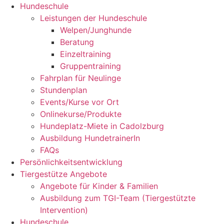
Zum
Hundeschule
Inhalt
Leistungen der Hundeschule
springen
Welpen/Junghunde
Beratung
Einzeltraining
Gruppentraining
Fahrplan für Neulinge
Stundenplan
Events/Kurse vor Ort
Onlinekurse/Produkte
Hundeplatz-Miete in Cadolzburg
Ausbildung HundetrainerIn
FAQs
Persönlichkeitsentwicklung
Tiergestütze Angebote
Angebote für Kinder & Familien
Ausbildung zum TGI-Team (Tiergestützte
Intervention)
Hundeschule