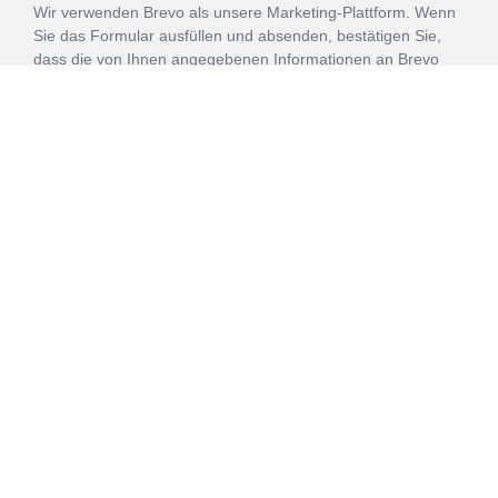
Wir verwenden Brevo als unsere Marketing-Plattform. Wenn
Sie das Formular ausfüllen und absenden, bestätigen Sie,
dass die von Ihnen angegebenen Informationen an Brevo
zur Bearbeitung gemäß den
Nutzungsbedingungen
übertragen werden.
ANMELDEN
Vertrag
Impressum
Datenschutz
widerrufen
AGB
Mehr über unsere Kooperationen