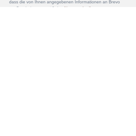
dass die von Ihnen angegebenen Informationen an Brevo
zur Bearbeitung gemäß den
Nutzungsbedingungen
übertragen werden.
ANMELDEN
Vertrag
Impressum
Datenschutz
widerrufen
AGB
Mehr über unsere Kooperationen